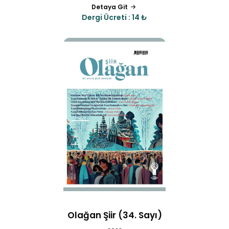
Detaya Git
Dergi Ücreti : 14 ₺
Olağan Şiir (34. Sayı)